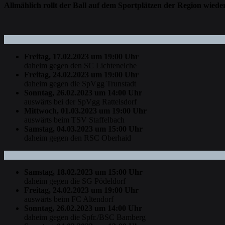
Allmählich rollt der Ball auf dem Sportplätzen der Region wiede
Freitag, 17.02.2023 um 19:00 Uhr
daheim gegen den SC Lichteneiche
Freitag, 24.02.2023 um 19:00 Uhr
daheim gegen die SpVgg Trunstadt
Sonntag, 26.02.2023 um 14:00 Uhr
auswärts bei der SpVgg Rattelsdorf
Mittwoch, 01.03.2023 um 19:00 Uhr
auswärts beim TSV Staffelbach
Samstag, 04.03.2023 um 15:00 Uhr
daheim gegen den RSC Oberhaid
Samstag, 18.02.2023 um 15:00 Uhr
daheim gegen die SG Pödeldorf
Freitag, 24.02.2023 um 19:00 Uhr
auswärts beim FC Altendorf
Sonntag, 26.02.2023 um 14:00 Uhr
daheim gegen die Spfr./BSC Bamberg