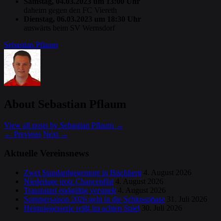
Samstag, 04.03.2023 um 13:00 Uhr
daheim gegen den FC Viereth
Dienstag, 06.03.2023 um 18:30 Uhr
auswärts beim SV Wernsdorf
Sebastian Pflaum
About Sebastian Pflaum
View all posts by Sebastian Pflaum
→
←
Previous
Next
→
Aktuelle Vereinsnews
Zwei Standardgegentore in Bischberg
4. August 2026
Niederlage trotz Chancenflut
4. August 2026
Traumstart endgültig verspielt
4. August 2026
Sommersaison 2026 geht in die Schlussphase
31. Juli 2026
Heimsiegesserie reißt im achten Spiel
30. Juli 2026