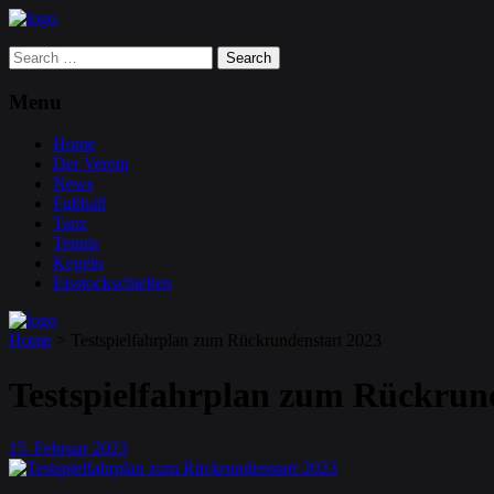
Search
for:
Menu
Home
Der Verein
News
Fußball
Tanz
Tennis
Kegeln
Eisstockschießen
Home
>
Testspielfahrplan zum Rückrundenstart 2023
Testspielfahrplan zum Rückrun
15
Februar
2023
.