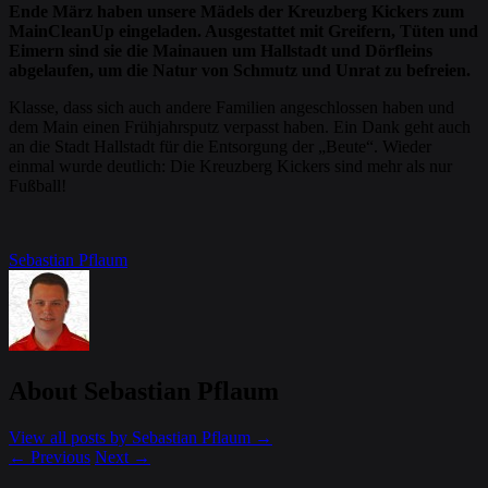
Ende März haben unsere Mädels der Kreuzberg Kickers zum
MainCleanUp eingeladen. Ausgestattet mit Greifern, Tüten und
Eimern sind sie die Mainauen um Hallstadt und Dörfleins
abgelaufen, um die Natur von Schmutz und Unrat zu befreien.
Klasse, dass sich auch andere Familien angeschlossen haben und
dem Main einen Frühjahrsputz verpasst haben. Ein Dank geht auch
an die Stadt Hallstadt für die Entsorgung der „Beute“. Wieder
einmal wurde deutlich: Die Kreuzberg Kickers sind mehr als nur
Fußball!
Sebastian Pflaum
About Sebastian Pflaum
View all posts by Sebastian Pflaum
→
←
Previous
Next
→