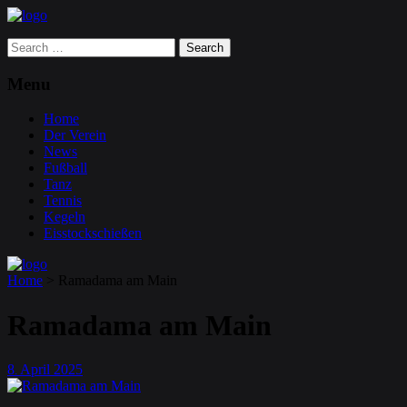
Search
for:
Menu
Home
Der Verein
News
Fußball
Tanz
Tennis
Kegeln
Eisstockschießen
Home
>
Ramadama am Main
Ramadama am Main
8
April
2025
.