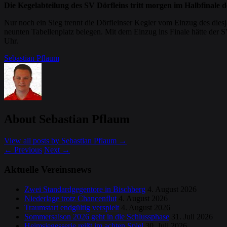
Die Kegelabteilung des SV Dörfleins tritt morgen im Halbfinale
Nur noch ein Sieg trennt die Dörfleinser Kegler vom Einzug des dies
neunten Tabellenplatz belegen. Mit dem Einzug ins Finale hätte der 
Uhr.
Sebastian Pflaum
About Sebastian Pflaum
View all posts by Sebastian Pflaum
→
←
Previous
Next
→
Aktuelle Vereinsnews
Zwei Standardgegentore in Bischberg
4. August 2026
Niederlage trotz Chancenflut
4. August 2026
Traumstart endgültig verspielt
4. August 2026
Sommersaison 2026 geht in die Schlussphase
31. Juli 2026
Heimsiegesserie reißt im achten Spiel
30. Juli 2026