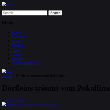
Search
for:
Menu
Home
Der Verein
News
Fußball
Tanz
Tennis
Kegeln
Eisstockschießen
Home
>
Dörfleins träumt vom Pokalfinale
Dörfleins träumt vom Pokalfina
25
April
2016
.