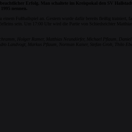
beachtlicher Erfolg. Man schaltete im Kreispokal den SV Hallsta
 1995 nennen.
inem Fußballspiel an. Gestern wurde dafür bereits fleißig trainiert, f
leins sein. Um 17:00 Uhr wird die Partie von Schiedsrichter Matthias 
as Schramm, Holger Ramer, Matthias Neundörfer, Michael Pflaum, Dani
Sandro Landvogt, Markus Pflaum, Norman Kaiser, Stefan Groh, Thilo Eb