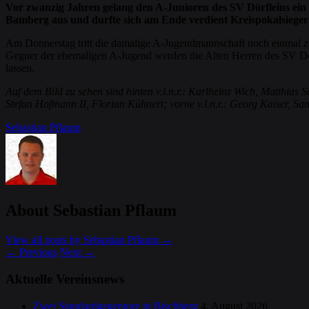
Vor zwanzig Jahren gelang den A-Junioren des SV Dörfleins ein 
Bamberg aus und durfte sich am Ende verdient Kreispokalsieger
Am Donnerstag tritt die damalige A-Jugendmannschaft noch einmal zu e
Gegner der ehemaligen A-Jugend werden die Alten Herren des SV Dörf
lassen.
Auf dem Bild zu sehen sind hinten v.l.n.r.: Karlheinz Wich, Matthi
Stefan Hofmann II, Florian Kühnert; vorne v.l.n.r.: Georg Kaiser, 
Sebastian Pflaum
About Sebastian Pflaum
View all posts by Sebastian Pflaum
→
←
Previous
Next
→
Aktuelle Vereinsnews
Zwei Standardgegentore in Bischberg
4. August 2026