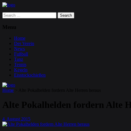
Search
for:
Menu
Home
Der Verein
News
Fußball
Tanz
Tennis
Kegeln
Eisstockschießen
Home
>
Alte Pokalhelden fordern Alte Herren heraus
Alte Pokalhelden fordern Alte 
4
August
2015
.