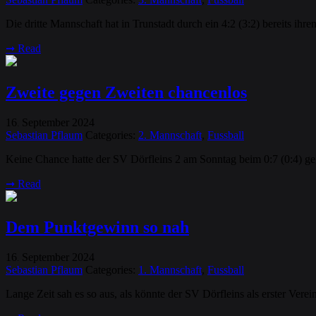
Die dritte Mannschaft hat in Trunstadt durch ein 4:2 (3:2) bereits ihr
➞
Read
Zweite gegen Zweiten chancenlos
16
September
2024
.
Sebastian Pflaum
Categories:
2. Mannschaft
,
Fussball
Keine Chance hatte der SV Dörfleins 2 am Sonntag beim 0:7 (0:4) geg
➞
Read
Dem Punktgewinn so nah
16
September
2024
.
Sebastian Pflaum
Categories:
1. Mannschaft
,
Fussball
Lange Zeit sah es so aus, als könnte der SV Dörfleins als erster Ver