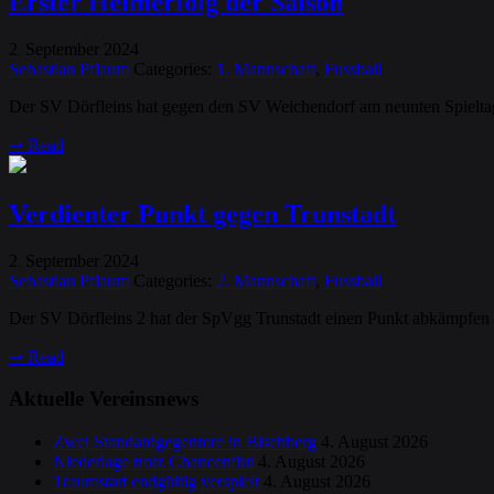
Erster Heimerfolg der Saison
2
September
2024
.
Sebastian Pflaum
Categories:
1. Mannschaft
,
Fussball
Der SV Dörfleins hat gegen den SV Weichendorf am neunten Spieltag d
➞
Read
Verdienter Punkt gegen Trunstadt
2
September
2024
.
Sebastian Pflaum
Categories:
2. Mannschaft
,
Fussball
Der SV Dörfleins 2 hat der SpVgg Trunstadt einen Punkt abkämpfen k
➞
Read
Aktuelle Vereinsnews
Zwei Standardgegentore in Bischberg
4. August 2026
Niederlage trotz Chancenflut
4. August 2026
Traumstart endgültig verspielt
4. August 2026