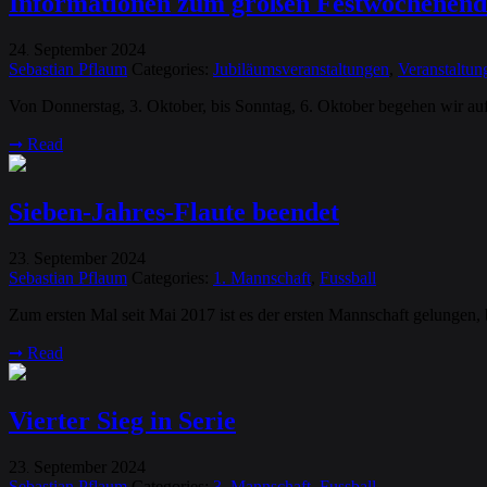
Informationen zum großen Festwochenend
24
September
2024
.
Sebastian Pflaum
Categories:
Jubiläumsveranstaltungen
,
Veranstaltun
Von Donnerstag, 3. Oktober, bis Sonntag, 6. Oktober begehen wir a
➞
Read
Sieben-Jahres-Flaute beendet
23
September
2024
.
Sebastian Pflaum
Categories:
1. Mannschaft
,
Fussball
Zum ersten Mal seit Mai 2017 ist es der ersten Mannschaft gelungen
➞
Read
Vierter Sieg in Serie
23
September
2024
.
Sebastian Pflaum
Categories:
3. Mannschaft
,
Fussball