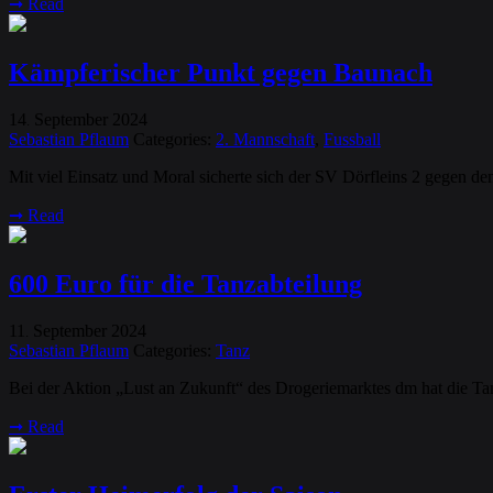
➞
Read
Kämpferischer Punkt gegen Baunach
14
September
2024
.
Sebastian Pflaum
Categories:
2. Mannschaft
,
Fussball
Mit viel Einsatz und Moral sicherte sich der SV Dörfleins 2 gegen d
➞
Read
600 Euro für die Tanzabteilung
11
September
2024
.
Sebastian Pflaum
Categories:
Tanz
Bei der Aktion „Lust an Zukunft“ des Drogeriemarktes dm hat die Tan
➞
Read