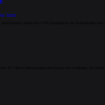
e
gen
,
Verein
uf dem Parkplatz neben dem SVD-Sportgelände die Festlichkeiten zum 
, beim SV Ober-/Unterharnsbach drei Punkte mit zu nehmen. Ein letztli