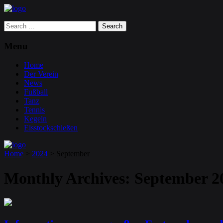
Search
for:
Menu
Home
Der Verein
News
Fußball
Tanz
Tennis
Kegeln
Eisstockschießen
Home
>
2024
>
September
Monthly Archives:
September 2